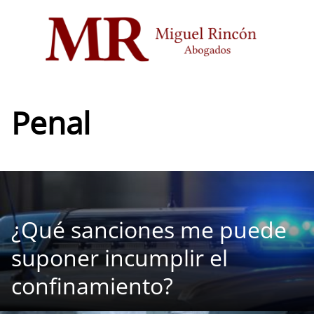
Saltar
al
contenido
Penal
¿Qué sanciones me puede
suponer incumplir el
confinamiento?