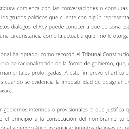
stidura comienza con las conversaciones o consultas 
los grupos políticos que cuente con algún representa
estos diálogos, el Rey puede conocer a qué persona est
una circunstancia como la actual, a quien no le otorga
ional ha optado, como recordó el Tribunal Constituci
pio de racionalización de la forma de gobierno, que, e
ernamentales prolongadas. A este fin prevé el artículo
s cuando se evidencia la imposibilidad de designar u
eses”.
 gobiernos interinos o provisionales la que justifica
 el principio a la consecución del nombramiento d
cional y democrático escenificar intentos de investidu