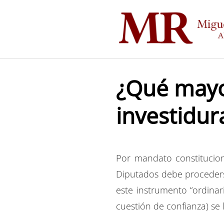
Saltar
al
contenido
¿Qué mayor
investidur
Por mandato constitucio
Diputados debe proceders
este instrumento “ordinar
cuestión de confianza) se