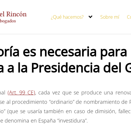
¿Qué hacemos?
Sobre mí
C
ía es necesaria para 
a a la Presidencia del
nal
(Art. 99 CE)
, cada vez que se produce una renova
e al procedimiento “ordinario” de nombramiento de P
io” (que se usaría también en caso de dimisión, fall
 le denomina en España “investidura”.