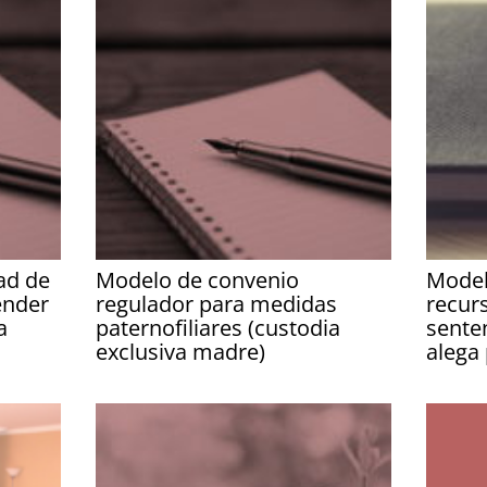
ad de
Modelo de convenio
Model
ender
regulador para medidas
recur
a
paternofiliares (custodia
sente
exclusiva madre)
alega