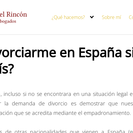
¿Qué hacemos?
Sobre mí
C
vorciarme en España s
ís?
a, incluso si no se encontrara en una situación legal 
er la demanda de divorcio es demostrar que nuest
uación que se acredita mediante el empadronamiento.
s de otras nacionalidades que vienen a España (