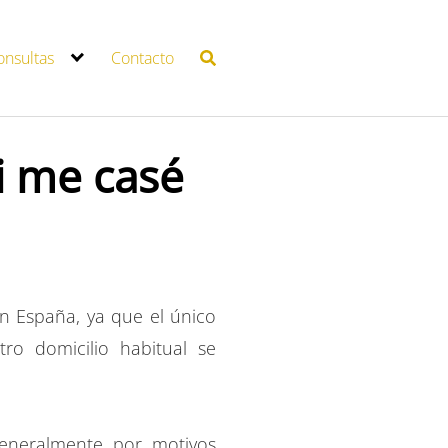
onsultas
Contacto
i me casé
en España, ya que el único
ro domicilio habitual se
generalmente por motivos