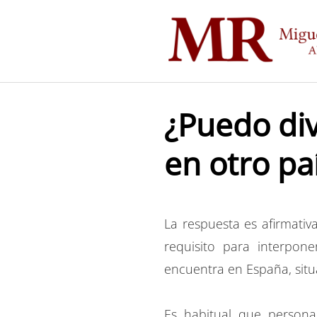
Saltar
al
contenido
¿Puedo di
en otro pa
La respuesta es afirmativ
requisito para interpon
encuentra en España, sit
Es habitual que persona