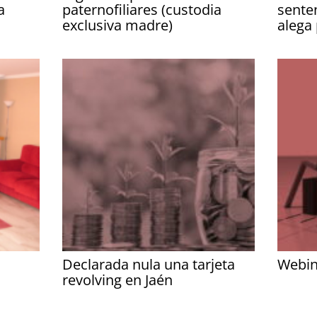
a
paternofiliares (custodia
sente
exclusiva madre)
alega
Declarada nula una tarjeta
Webin
revolving en Jaén