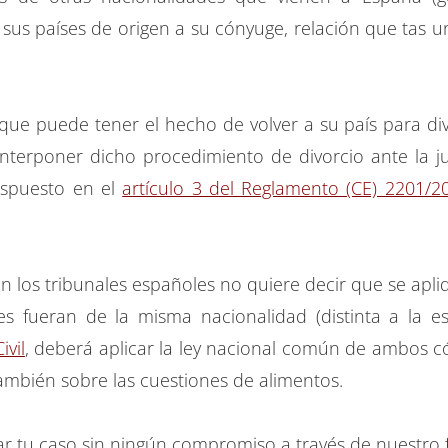
n sus países de origen a su cónyuge, relación que tas
e que puede tener el hecho de volver a su país para di
interponer dicho procedimiento de divorcio ante la j
ispuesto en el
artículo 3 del Reglamento (CE) 2201/2
los tribunales españoles no quiere decir que se apliq
 fueran de la misma nacionalidad (distinta a la esp
ivil
, deberá aplicar la ley nacional común de ambos 
 también sobre las cuestiones de alimentos.
ar tu caso sin ningún compromiso a través de nuestro