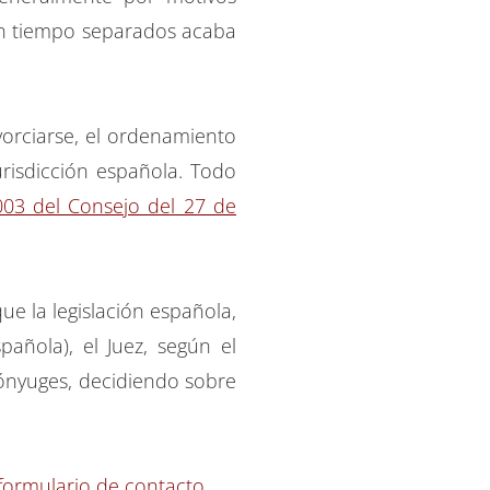
 un tiempo separados acaba
vorciarse, el ordenamiento
urisdicción española. Todo
003 del Consejo del 27 de
ue la legislación española,
añola), el Juez, según el
cónyuges, decidiendo sobre
formulario de contacto.