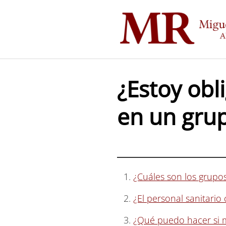
Saltar
al
contenido
¿Estoy obl
en un grup
¿Cuáles son los grupo
¿El personal sanitario
¿Qué puedo hacer si m