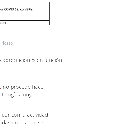
e riesgo
s apreciaciones en función
),
no procede hacer
patologías muy
uar con la actividad
adas en los que se