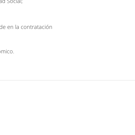
ad Social;
ude en la contratación
ómico.