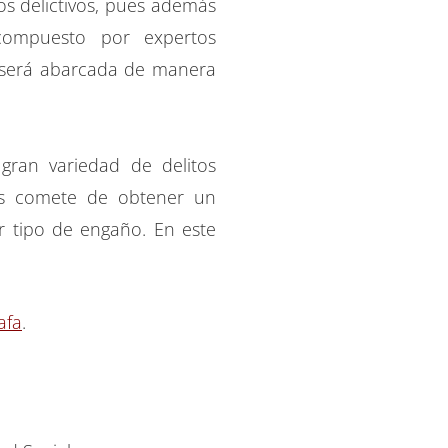
os delictivos, pues además
 compuesto por expertos
al será abarcada de manera
gran variedad de delitos
los comete de obtener un
er tipo de engaño. En este
afa
.