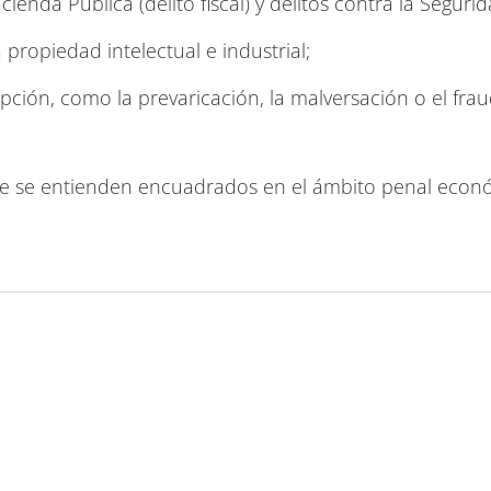
cienda Pública (delito fiscal) y delitos contra la Segurid
a propiedad intelectual e industrial;
upción, como la prevaricación, la malversación o el fra
que se entienden encuadrados en el ámbito penal econ