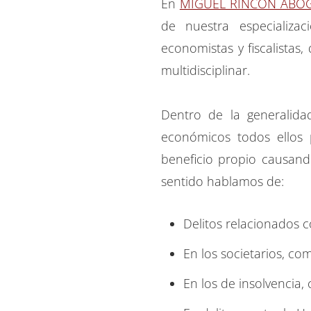
En
MIGUEL RINCÓN ABO
de nuestra especializa
economistas y fiscalistas
multidisciplinar.
Dentro de la generalida
económicos todos ellos 
beneficio propio causando
sentido hablamos de:
Delitos relacionados 
En los societarios, co
En los de insolvencia,