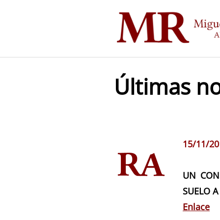
Saltar
al
contenido
Últimas no
15/11/20
UN CON
SUELO A
Enlace