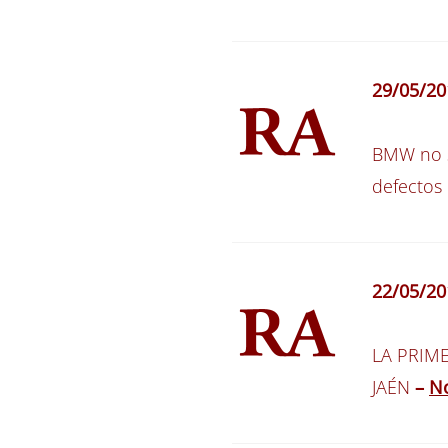
2
9/05/20
BMW no s
defectos 
2
2/05/20
LA PRIM
JAÉN
–
No