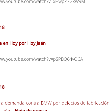
/www.youtube.com/watch?v=xHwpZ7GxW9M
18
ta en Hoy por Hoy Jaén
/www.youtube.com/watch?v=pSPBQ64vOCA
18
ra demanda contra BMW por defectos de fabricación 
 Jaén
–
Nota de prensa