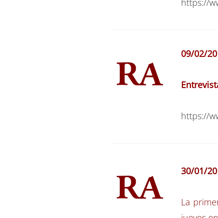
https:/
09/02/20
Entrevis
https:/
30/01/20
La prime
jueves en