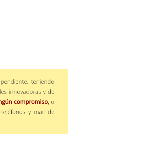
pendiente, teniendo
ales innovadoras y de
ningún compromiso,
o
 teléfonos y mail de