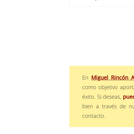
En
Miguel Rincón 
como objetivo aporta
éxito. Si deseas,
pued
bien a través de n
contacto.